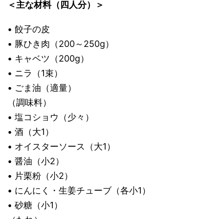
＜主な材料（四人分）＞
• 餃子の皮
• 豚ひき肉（200～250g）
• キャベツ（200g）
• ニラ（1束）
• ごま油（適量）
（調味料）
• 塩コショウ（少々）
• 酒（大1）
• オイスターソース（大1）
• 醤油（小2）
• 片栗粉（小2）
• にんにく・生姜チューブ（各小1）
• 砂糖（小1）