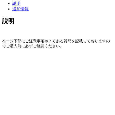
説明
体
追加情報
組
成
説明
計
JL-
102【認
定
ページ下部にご注意事項やよくある質問を記載しておりますの
整
でご購入前に必ずご確認ください。
備
済
製
品】
[保
証
1
年
送
料
無
料]
個