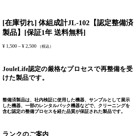
[在庫切れ] 体組成計JL-102【認定整備済
製品】[保証1年 送料無料]
¥
1,500
–
¥
2,500
価
（税込）
格
帯:
¥ 1,500
JouleLife認定の厳格なプロセスで再整備を受
–
¥ 2,500
けた製品です。
整備済製品は、社内検証に使用した機器、サンプルとして展示
した機器、一部のレンタルバック機器などで、クリーニングを
含む認定の整備プロセスを経た品質が保証された製品です。
ランクのご案内