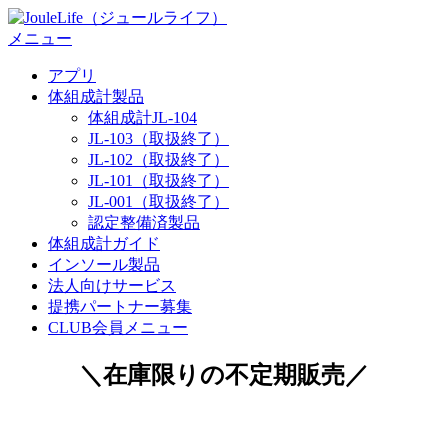
コ
ン
メニュー
テ
アプリ
ン
体組成計製品
ツ
体組成計JL-104
へ
JL-103（取扱終了）
ス
JL-102（取扱終了）
キ
JL-101（取扱終了）
ッ
JL-001（取扱終了）
プ
認定整備済製品
体組成計ガイド
インソール製品
法人向けサービス
提携パートナー募集
CLUB会員メニュー
＼在庫限りの不定期販売／