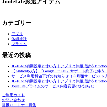
JouleLife厳選アイテム
カテゴリー
アプリ
体組成計
プライム
最近の投稿
JL-104の初期設定と使い方｜アプリと体組成計をBlueto
【Androidの方】『Google Fit API』サポート
サービス利用料値下げのお知らせ（※月額サービス6ヶ
JL-103の初期設定と使い方｜アプリと体組成計をBlueto
JouleLifeプライムのサービス内容変更のお知らせ
ご利用ガイド
お問い合わせ
提携パートナー募集