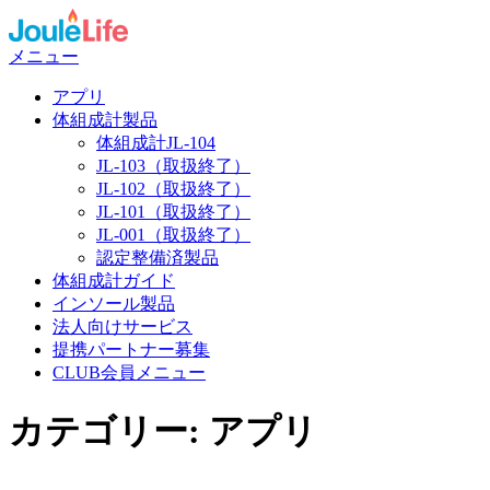
コ
ン
メニュー
テ
ン
アプリ
ツ
体組成計製品
へ
体組成計JL-104
ス
JL-103（取扱終了）
キ
JL-102（取扱終了）
ッ
JL-101（取扱終了）
プ
JL-001（取扱終了）
認定整備済製品
体組成計ガイド
インソール製品
法人向けサービス
提携パートナー募集
CLUB会員メニュー
カテゴリー:
アプリ