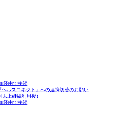
oth経由で接続
終了に伴う『ヘルスコネクト』への連携切替のお願い
月以上継続利用後）
oth経由で接続