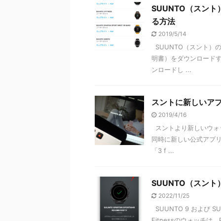
SUUNTO（スン
る方法
2019/5/14
SUUNTO（スント）
明書）をダウンロード
ンロードし ...
スントに新しいアプリ
2019/4/16
スントより新しいウォッチ
同時に新しい公式アプリと
「3 f ...
SUUNTO（スン
2022/11/25
SUUNTO 9 および S
Fitnessのウォッチは、