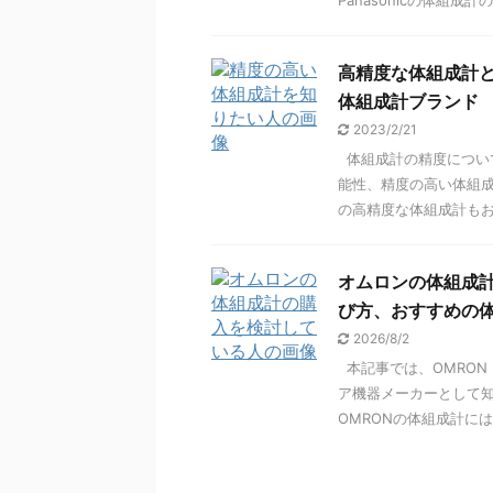
Panasonicの体組成計の .
高精度な体組成計
体組成計ブランド
2023/2/21
体組成計の精度につい
能性、精度の高い体組成
の高精度な体組成計もお教 
オムロンの体組成
び方、おすすめの
2026/8/2
本記事では、OMRON
ア機器メーカーとして知
OMRONの体組成計にはど