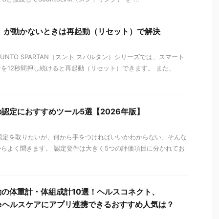
ト）が動かないときは再起動（リセット）で解決
SUUNTO SPARTAN（スント スパルタン）シリーズでは、スマート
を12秒間押し続けると再起動（リセット）できます。 また、
認定におすすめツール5選【2026年版】
定を取りたいが、何から手をつければいいかわからない、そんな
らよく聞きます。 認定要件は大きく5つの評価項目に分かれてお
の体重計・体組成計10選！ヘルスコネクト、
iPhoneヘルスケアにアプリ連携できるおすすめ人気は？