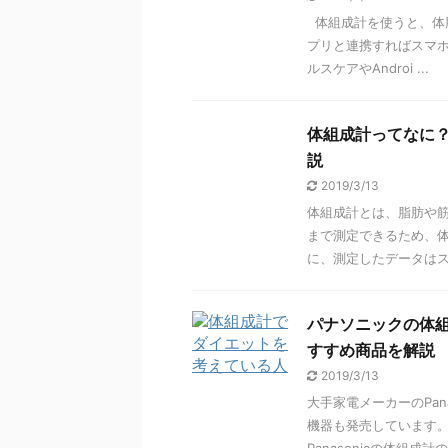
体組成計を使うと、体
プリと連携すればスマホ
ルスケアやAndroi ...
体組成計ってなに
説
2019/3/13
体組成計とは、脂肪や
まで測定できるため、
に、測定したデータはスマ
パナソニックの体
すすめ商品を解説
2019/3/13
大手家電メーカーのPa
機器も発売しています。実