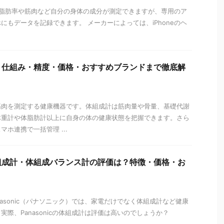
脂肪率や筋肉など自分の身体の成分が測定できますが、専用のア
にもデータを記録できます。 メーカーによっては、iPhoneのヘ
？仕組み・精度・価格・おすすめブランドまで徹底解
筋肉を測定する健康機器です。体組成計は筋肉量や骨量、基礎代謝
体重計や体脂肪計以上に自身の体の健康状態を把握できます。さら
ホ連携で一括管理 ...
組成計・体組成バランス計の評価は？特徴・価格・お
nasonic（パナソニック）では、家電だけでなく体組成計など健康
際、Panasonicの体組成計は評価は高いのでしょうか？